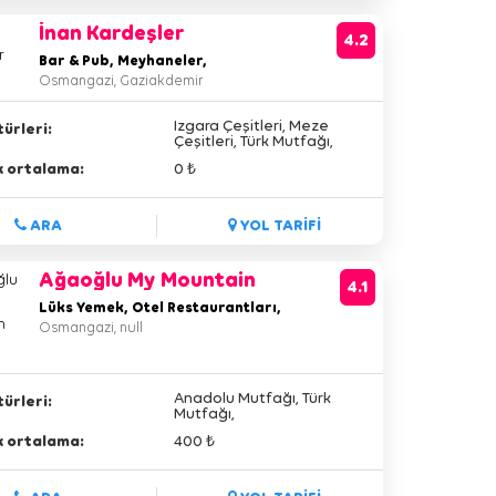
İnan Kardeşler
4.2
Bar & Pub, Meyhaneler,
Osmangazi, Gaziakdemir
Izgara Çeşitleri, Meze
ürleri:
Çeşitleri, Türk Mutfağı,
lik ortalama:
0 ₺
ARA
YOL TARİFİ
Ağaoğlu My Mountain
4.1
Hotel
Lüks Yemek, Otel Restaurantları,
Yemek,
Osmangazi, null
Anadolu Mutfağı, Türk
ürleri:
Mutfağı,
lik ortalama:
400 ₺