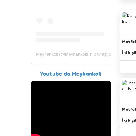
Mutfak
İki kiş
Meyhankoli (@meyhankoli)'in paylaştığı bir gönderi
Youtube'da Meyhankoli
Mutfak
İki kiş