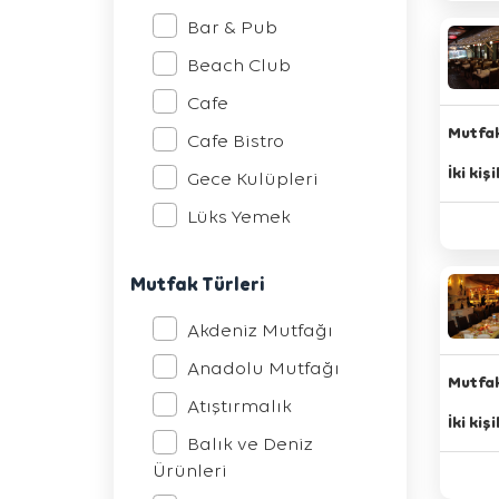
Bar & Pub
Beach Club
Cafe
Mutfak
Cafe Bistro
İki kiş
Gece Kulüpleri
Lüks Yemek
Meyhaneler
Mutfak Türleri
Otel Restaurantları
Pastane
Akdeniz Mutfağı
Restaurantlar
Anadolu Mutfağı
Mutfak
Şarap Evleri
Atıştırmalık
İki kiş
Tavernalar
Balık ve Deniz
Ürünleri
Yemek