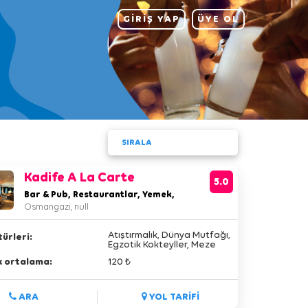
GİRİŞ YAP
ÜYE OL
SIRALA
Kadife A La Carte
5.0
Bar & Pub, Restaurantlar, Yemek,
Osmangazi, null
Atıştırmalık, Dünya Mutfağı,
ürleri:
Egzotik Kokteyller, Meze
Çeşitleri,
lik ortalama:
120 ₺
ARA
YOL TARİFİ