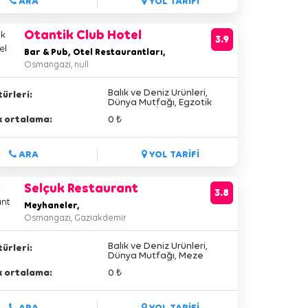
ARA
YOL TARİFİ
Otantik Club Hotel
3.9
Bar & Pub, Otel Restaurantları,
Osmangazi, null
Balık ve Deniz Ürünleri,
ürleri:
Dünya Mutfağı, Egzotik
Kokteyller, İtalyan Mutfağı,
lik ortalama:
0 ₺
Izgara Çeşitleri, Meze
Çeşitleri,
ARA
YOL TARİFİ
Selçuk Restaurant
3.8
Meyhaneler,
Osmangazi, Gaziakdemir
Balık ve Deniz Ürünleri,
ürleri:
Dünya Mutfağı, Meze
Çeşitleri,
lik ortalama:
0 ₺
ARA
YOL TARİFİ