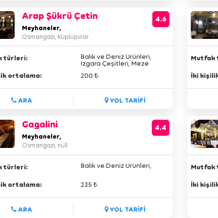
Arap Şükrü Çetin
4.6
Meyhaneler,
Osmangazi, Küplüpinar
Balık ve Deniz Ürünleri,
 türleri:
Mutfak t
Izgara Çeşitleri, Meze
Çeşitleri,
ilik ortalama:
200 ₺
İki kişi
ARA
YOL TARİFİ
Gagalini
4.4
Meyhaneler,
Osmangazi, null
Balık ve Deniz Ürünleri,
 türleri:
Mutfak t
ilik ortalama:
235 ₺
İki kişi
ARA
YOL TARİFİ