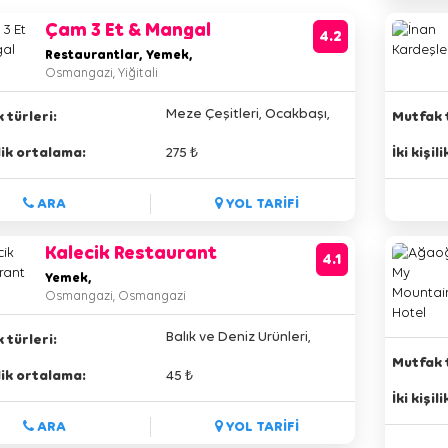
Çam 3 Et & Mangal
4.2
Restaurantlar, Yemek,
Osmangazi, Yiğitali
Meze Çeşitleri, Ocakbaşı,
 türleri:
Mutfak t
ilik ortalama:
275 ₺
İki kişi
ARA
YOL TARİFİ
Kalecik Restaurant
4.1
Yemek,
Osmangazi, Osmangazi
Balık ve Deniz Ürünleri,
 türleri:
Mutfak t
ilik ortalama:
45 ₺
İki kişi
ARA
YOL TARİFİ