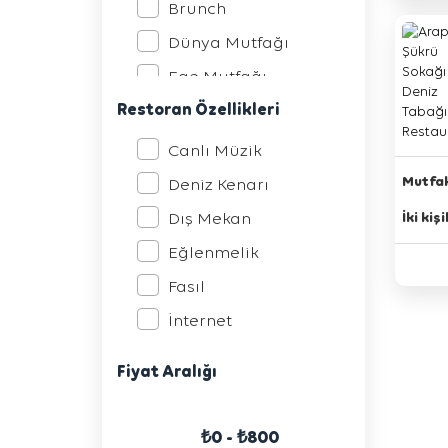
Brunch
Yeni Nesil Meyhane
Dünya Mutfağı
Ege Mutfağı
Restoran Özellikleri
Egzotik Kokteyller
İtalyan Mutfağı
Canlı Müzik
Izgara Çeşitleri
Mutfak
Deniz Kenarı
Japon Mutfağı
Dış Mekan
İki kiş
Meksika
Eğlenmelik
Meze Çeşitleri
Fasıl
Ocakbaşı
İnternet
Pub
Kahvaltı
Fiyat Aralığı
Pub Mutfağı
Kredi Kartı
Steak House
Maç Yayını