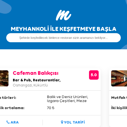
MEYHANKOLİ İLE KEŞFETMEYE BAŞLA
Cafeman Balıkçısı
5.0
Bar & Pub, Restaurantlar,
Osmangazi, Kükürtlü
Balık ve Deniz Ürünleri,
 türleri:
Mutfak t
Izgara Çeşitleri, Meze
Çeşitleri,
ilik ortalama:
70 ₺
İki kişi
ARA
YOL TARİFİ