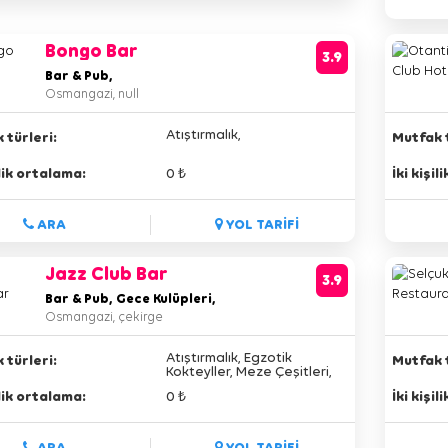
Bongo Bar
3.9
Bar & Pub,
Osmangazi, null
Atıştırmalık,
 türleri:
Mutfak t
ilik ortalama:
0 ₺
İki kişi
ARA
YOL TARİFİ
Jazz Club Bar
3.9
Bar & Pub, Gece Kulüpleri,
Osmangazi, çekirge
Atıştırmalık, Egzotik
 türleri:
Mutfak t
Kokteyller, Meze Çeşitleri,
ilik ortalama:
0 ₺
İki kişi
ARA
YOL TARİFİ