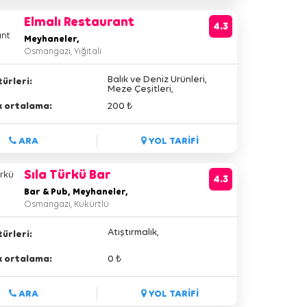
Elmalı Restaurant
4.3
Meyhaneler,
Osmangazi, Yiğitali
Balık ve Deniz Ürünleri,
ürleri:
Meze Çeşitleri,
lik ortalama:
200 ₺
ARA
YOL TARİFİ
Sıla Türkü Bar
4.3
Bar & Pub, Meyhaneler,
Osmangazi, Kükürtlü
Atıştırmalık,
ürleri:
lik ortalama:
0 ₺
ARA
YOL TARİFİ