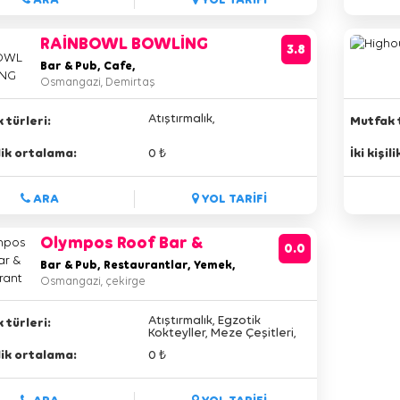
RAİNBOWL BOWLİNG
3.8
Bar & Pub, Cafe,
Osmangazi, Demirtaş
Atıştırmalık,
 türleri:
Mutfak t
ilik ortalama:
0 ₺
İki kişi
ARA
YOL TARİFİ
Olympos Roof Bar &
0.0
Restaurant
Bar & Pub, Restaurantlar, Yemek,
Osmangazi, çekirge
Atıştırmalık, Egzotik
 türleri:
Kokteyller, Meze Çeşitleri,
Türk Mutfağı,
ilik ortalama:
0 ₺