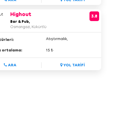
Highout
3.8
Bar & Pub,
Osmangazi, Kükürtlü
Atıştırmalık,
ürleri:
lik ortalama:
15 ₺
ARA
YOL TARİFİ