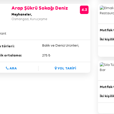
Arap Şükrü Sokağı Deniz
4.3
Tabağı Restaurant
Meyhaneler,
Osmangazi, Kuruçeşme
Mutfak t
İki kişi
Balık ve Deniz Ürünleri,
 türleri:
ilik ortalama:
275 ₺
ARA
YOL TARİFİ
Mutfak t
İki kişi