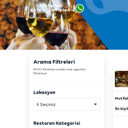
Restoran
Ekle & Sahiplen
Arama Filtreleri
4000+ Restoran içinden size uygunları
filtreleyin
Lokasyon
Mutfak
İl Seçiniz
İki kiş
Restoran Kategorisi