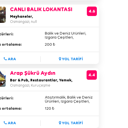
CANLI BALIK LOKANTASI
4.6
Meyhaneler,
Osmangazi, null
Balık ve Deniz Ürünleri,
ürleri:
Izgara Çeşitleri,
lik ortalama:
200 ₺
ARA
YOL TARİFİ
Arap Şükrü Aydın
4.4
Bar & Pub, Restaurantlar, Yemek,
Osmangazi, Kuruçeşme
Atıştırmalık, Balık ve Deniz
ürleri:
Ürünleri, Izgara Çeşitleri,
Meze Çeşitleri, Türk
lik ortalama:
120 ₺
Mutfağı,
ARA
YOL TARİFİ