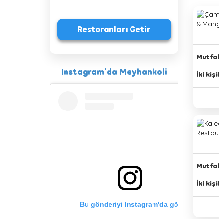
Sushi
Manzara
Türk Mutfağı
Meze Dolabı
Uzakdoğu Mutfağı
Otopark & Vale
Yunan Mutfağı
Mutfak
Instagram'da Meyhankoli
İki kiş
Mutfak
İki kiş
Bu gönderiyi Instagram'da gör