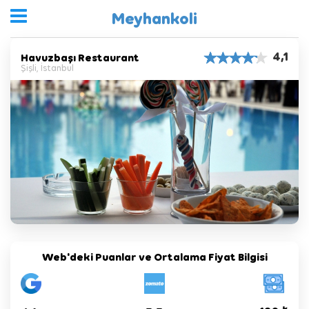
Meyhankoli
4,1
Havuzbaşı Restaurant
Şişli, İstanbul
Web'deki Puanlar ve Ortalama Fiyat Bilgisi