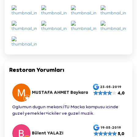
Restoran Yorumları
23-05-2019
MUSTAFA AHMET Baykara
4,0
Oglumun dugun mekani.İTU Macka kampusu icinde
guzel yemekler+ickiler ve guzel muzik.
19-05-2019
Bülent YALAZI
5,0