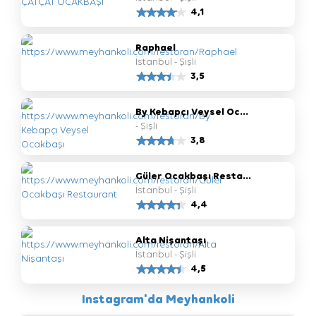
4,1
Raphael
İstanbul - Şişli
3,5
By Kebapçı Veysel Oc...
- Şişli
3,8
Güler Ocakbaşı Resta...
İstanbul - Şişli
4,4
Alta Nişantaşı
İstanbul - Şişli
4,5
Instagram'da Meyhankoli